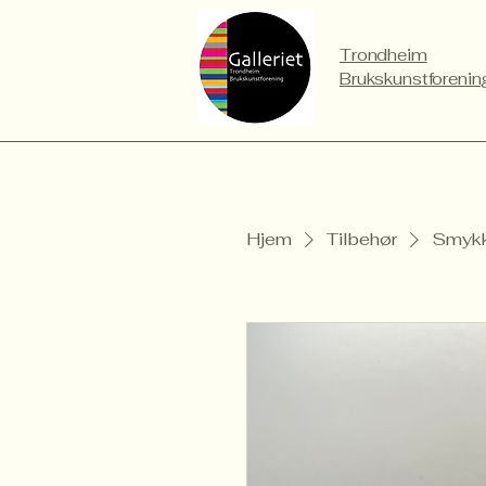
Trondheim
Brukskunstforenin
Hjem
Tilbehør
Smykk