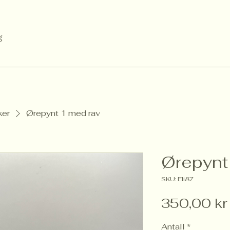
g
er
Ørepynt 1 med rav
Ørepynt
SKU: Eli87
350,00 kr
Antall
*