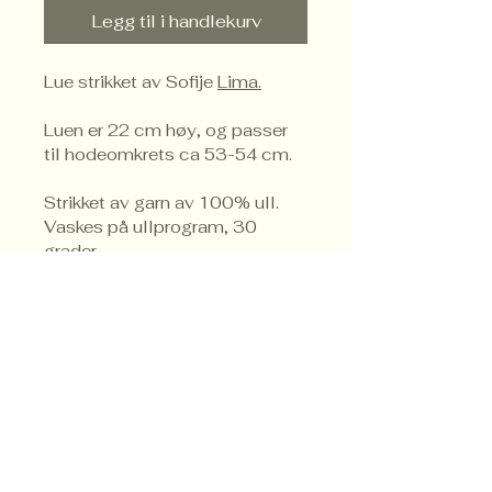
Legg til i handlekurv
Lue strikket av Sofije 
Lima.
Luen er 22 cm høy, og passer 
til hodeomkrets ca 53-54 cm.
Strikket av garn av 100% ull. 
Vaskes på ullprogram, 30 
grader.
Trondheim
Brukskunstforening