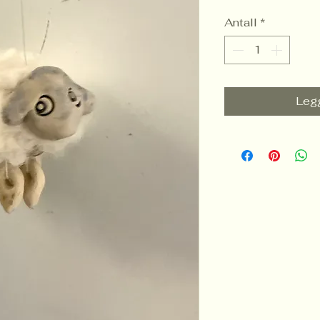
Antall
*
Legg