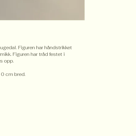
gedal. Figuren har håndstrikket 
kk. Figuren har tråd festet i 
es opp.
10 cm bred.