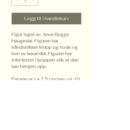
Legg til i handlekurv
Figur laget av Anne Bugge 
Haugedal. Figuren har 
håndstrikket kropp og hode og 
ben av keramikk. Figuren har 
tråd festet i kroppen slik at den 
kan henges opp.
Figuren er ca 7,5 cm høy og 10 
cm bred.
Trondheim
Brukskunstforening