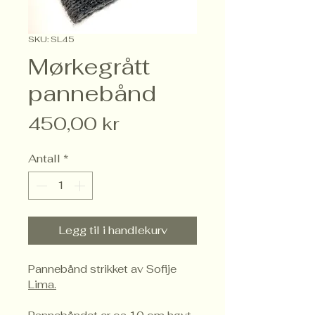
SKU: SL45
Mørkegrått
pannebånd
Pris
450,00 kr
Antall
*
Legg til i handlekurv
Pannebånd strikket av Sofije 
Lima.