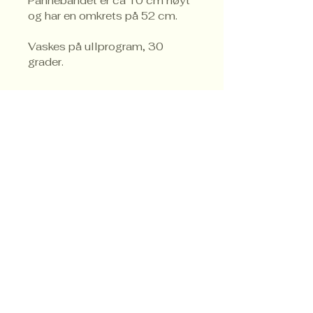
Pannebåndet er ca 10 cm høyt 
og har en omkrets på 52 cm.
Vaskes på ullprogram, 30 
grader.
Trondheim
Brukskunstforening
Telefon
47 75 62 13
post@trondheimbrukskunstforening.no
Org.nr.
989 316 311
Trondheim, Norge