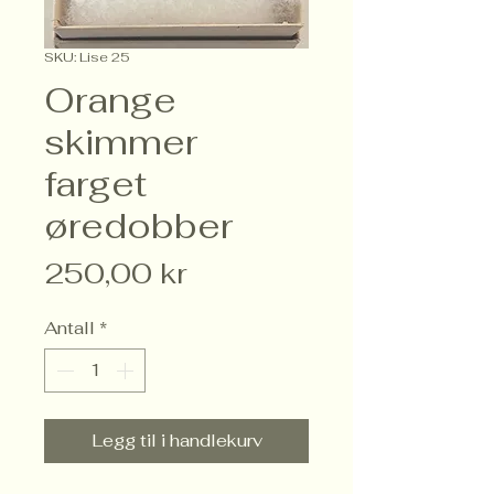
SKU: Lise 25
Orange
skimmer
farget
øredobber
Pris
250,00 kr
Antall
*
Legg til i handlekurv