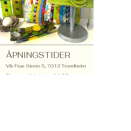
ÅPNINGSTIDER
Vår Frue Strete 5, 7013 Trondheim
Tirsdag til fredag:
11.00 -
17.00
Lørdag:
11.00 - 16.00
Trondheim
Brukskunstforening