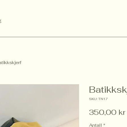
g
tikkskjerf
Batikksk
SKU: TN17
350,00 kr
Antall
*