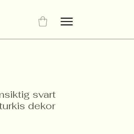
siktig svart
turkis dekor
Pris