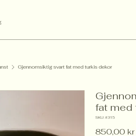
g
unst
Gjennomsiktig svart fat med turkis dekor
Gjennom
fat med 
SKU: #315
850,00 kr