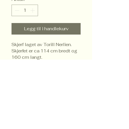
Legg til i handlekurv
Skjerf laget av Torill Nerlien. 
Skjerfet er ca 114 cm bredt og 
160 cm langt.
Trondheim
Brukskunstforening
Telefon
47 75 62 13
post@trondheimbrukskunstforening.no