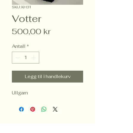
SKU: KH31
Votter
Pris
500,00 kr
Antall
*
Legg til i handlekurv
Ullgarn 
Trondheim